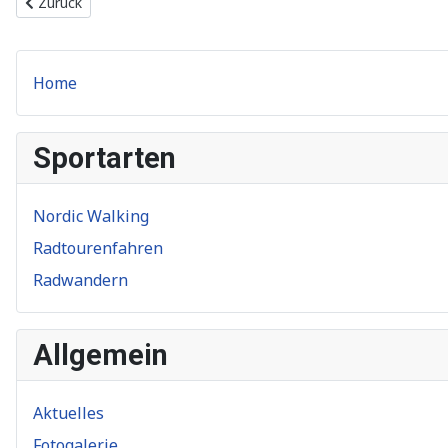
Vorheriger Beitrag: 30.06.2013 - Dritte Radwanderfahrt 2013 des
Zurück
Home
Sportarten
Nordic Walking
Radtourenfahren
Radwandern
Allgemein
Aktuelles
Fotogalerie